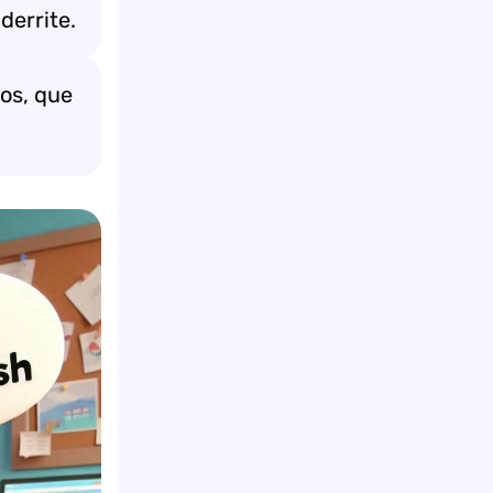
derrite.
mos, que