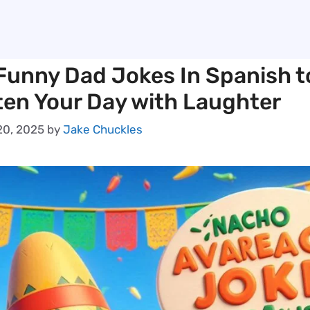
Funny Dad Jokes In Spanish t
ten Your Day with Laughter
0, 2025
by
Jake Chuckles