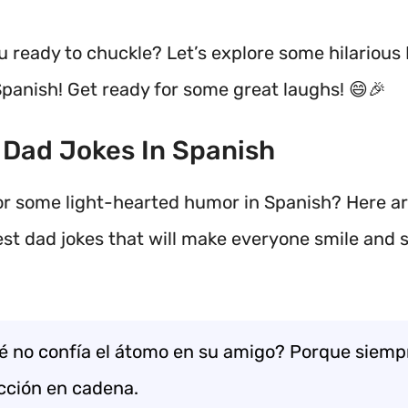
ou ready to chuckle? Let’s explore some hilarious
Spanish! Get ready for some great laughs! 😄🎉
t Dad Jokes In Spanish
or some light-hearted humor in Spanish? Here a
est dad jokes that will make everyone smile and 
é no confía el átomo en su amigo? Porque siemp
cción en cadena.