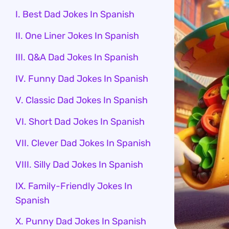
I. Best Dad Jokes In Spanish
II. One Liner Jokes In Spanish
III. Q&A Dad Jokes In Spanish
IV. Funny Dad Jokes In Spanish
V. Classic Dad Jokes In Spanish
VI. Short Dad Jokes In Spanish
VII. Clever Dad Jokes In Spanish
VIII. Silly Dad Jokes In Spanish
IX. Family-Friendly Jokes In
Spanish
X. Punny Dad Jokes In Spanish