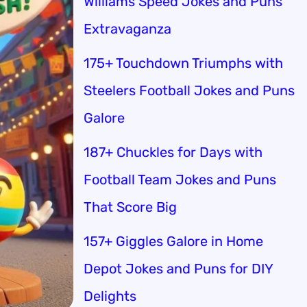
Williams Speed Jokes and Puns
Extravaganza
175+ Touchdown Triumphs with
Steelers Football Jokes and Puns
Galore
187+ Chuckles for Days with
Football Team Jokes and Puns
That Score Big
157+ Giggles Galore in Home
Depot Jokes and Puns for DIY
Delights