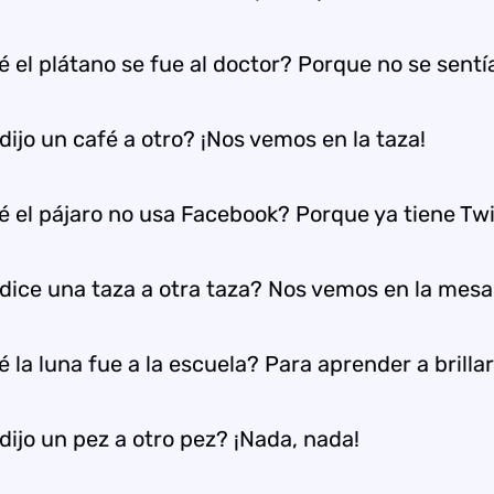
 el plátano se fue al doctor? Porque no se sentí
dijo un café a otro? ¡Nos vemos en la taza!
é el pájaro no usa Facebook? Porque ya tiene Twi
 dice una taza a otra taza? Nos vemos en la mesa
 la luna fue a la escuela? Para aprender a brilla
dijo un pez a otro pez? ¡Nada, nada!