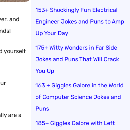
153+ Shockingly Fun Electrical
ver, and
Engineer Jokes and Puns to Amp
ends!
Up Your Day
175+ Witty Wonders in Far Side
d yourself
Jokes and Puns That Will Crack
You Up
our
163 + Giggles Galore in the World
of Computer Science Jokes and
Puns
ly are a
185+ Giggles Galore with Left